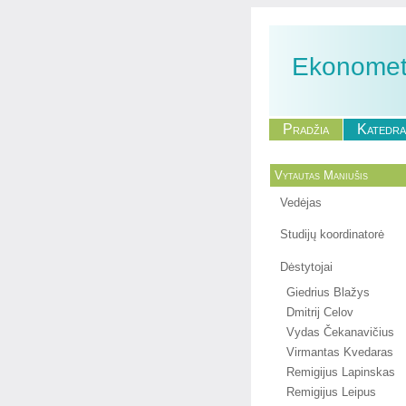
Ekonometr
Pradžia
Katedra
Vytautas Maniušis
Vedėjas
Studijų koordinatorė
Dėstytojai
Giedrius Blažys
Dmitrij Celov
Vydas Čekanavičius
Virmantas Kvedaras
Remigijus Lapinskas
Remigijus Leipus