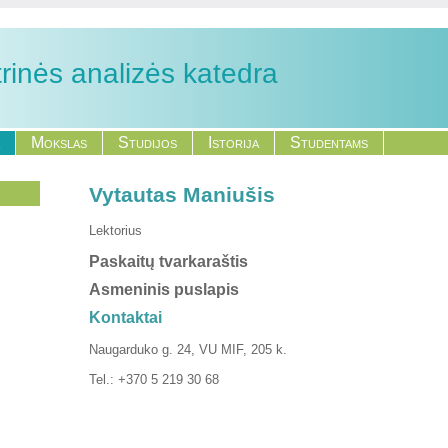
inės analizės katedra
Mokslas
Studijos
Istorija
Studentams
Vytautas Maniušis
Lektorius
Paskaitų tvarkaraštis
Asmeninis puslapis
Kontaktai
Naugarduko g. 24, VU MIF, 205 k.
Tel.: +370 5 219 30 68