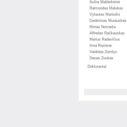
Aušra Maldeikienė
Raimondas Malukas
Vytautas Maniušis
Gediminas Murauskas
Rimas Norvaiša
Alfredas Račkauskas
Marius Radavičius
Irma Rastenė
Vaidotas Zemlys
Danas Zuokas
Doktorantai