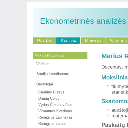
Ekonometrinės analizės
Pradžia
Katedra
Mokslas
Studijos
Marius 
Marius Radavičius
Vedėjas
Docentas, m
Studijų koordinatorė
Mokslinia
Dėstytojai
tikimybi
statisti
Giedrius Blažys
Dmitrij Celov
Skaitomo
Vydas Čekanavičius
aukštoj
Virmantas Kvedaras
matema
Remigijus Lapinskas
Remigijus Leipus
Paskaitų 