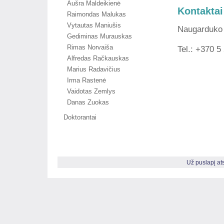
Aušra Maldeikienė
Kontaktai
Raimondas Malukas
Vytautas Maniušis
Naugarduko 
Gediminas Murauskas
Rimas Norvaiša
Tel.: +370 5
Alfredas Račkauskas
Marius Radavičius
Irma Rastenė
Vaidotas Zemlys
Danas Zuokas
Doktorantai
Už puslapį a