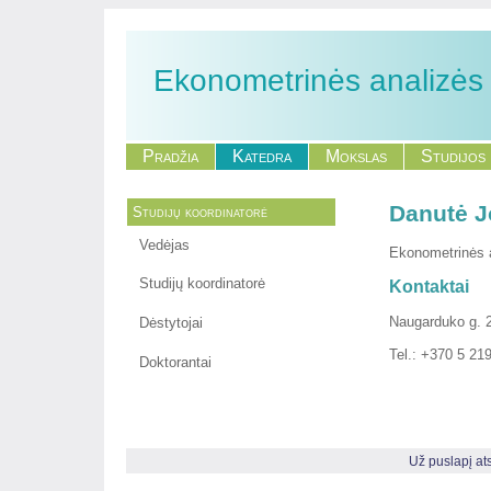
Ekonometrinės analizės
Pradžia
Katedra
Mokslas
Studijos
Danutė J
Studijų koordinatorė
Vedėjas
Ekonometrinės a
Studijų koordinatorė
Kontaktai
Naugarduko g. 2
Dėstytojai
Tel.: +370 5 21
Doktorantai
Už puslapį a