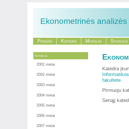
Ekonometrinės analizės
Pradžia
Katedra
Mokslas
Studijos
Ekonome
Istorija
2001 metai
Katedra įku
Informatikos
2002 metai
fakultete.
2003 metai
Pirmuoju ka
2004 metai
Senąjį kated
2005 metai
2006 metai
2007 metai